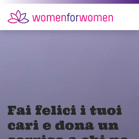
Fai felici i tuoi
cari e dona un